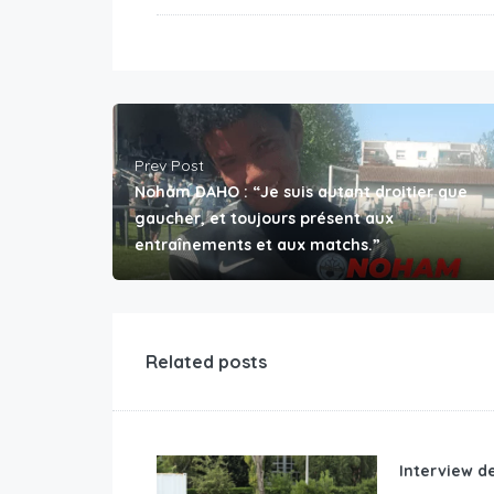
Prev Post
Noham DAHO : “Je suis autant droitier que
gaucher, et toujours présent aux
entraînements et aux matchs.”
Related posts
Interview d