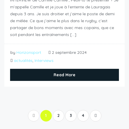
INTERVIEW de Camille Camille , Peux-tu te présenter ? Je
m’appelle Camille et je joue à l’entente de Lauragais
depuis 3 ans. Je suis droitier et j’aime le poste de demi
de mêlée. Ce que j’aime le plus dans le rugby, c’est
partager de bons moments avec mes copains, que ce
soit pendant les entraînements […]
by
Horizonsport
2 septembre 2024
actualités
,
Interviews
Read More
1
2
3
4