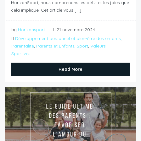
HorizonSport, nous comprenons les défis et les joies que
cela implique. Cet article vous […]
by
Horizonsport
21 novembre 2024
Développement personnel et bien-être des enfants
,
Parentalité
,
Parents et Enfants
,
Sport
,
Valeurs
Sportives
Read More