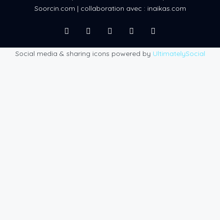
Soorcin.com | collaboration avec : inaikas.com
Social media & sharing icons powered by
UltimatelySocial