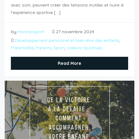
avec soin, peuvent créer des tensions inutiles et nuire à
l’expérience sportive […]
by
Horizonsport
27 novembre 2024
Développement personnel et bien-être des enfants
,
Parentalité
,
Parents
,
Sport
,
Valeurs Sportives
Read More