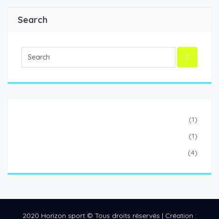
Search
Escrime
(1)
Football
(1)
Handball
(4)
2020 Horizon sport © Tous droits réservés | Création :