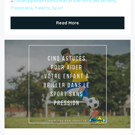
Développement personnel et bien-être des enfants
,
Parentalité
,
Parents
,
Sport
Read More