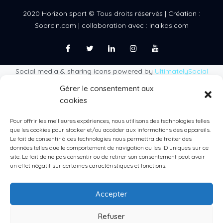
2020 Horizon sport © Tous droits réservés | Création :
Soorcin.com | collaboration avec : inaikas.com
Social media & sharing icons powered by
UltimatelySocial
Gérer le consentement aux
cookies
Pour offrir les meilleures expériences, nous utilisons des technologies telles
que les cookies pour stocker et/ou accéder aux informations des appareils.
Le fait de consentir à ces technologies nous permettra de traiter des
données telles que le comportement de navigation ou les ID uniques sur ce
site. Le fait de ne pas consentir ou de retirer son consentement peut avoir
un effet négatif sur certaines caractéristiques et fonctions.
Accepter
Refuser