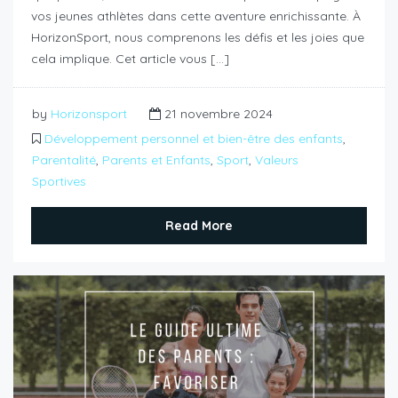
vos jeunes athlètes dans cette aventure enrichissante. À
HorizonSport, nous comprenons les défis et les joies que
cela implique. Cet article vous […]
by
Horizonsport
21 novembre 2024
Développement personnel et bien-être des enfants
,
Parentalité
,
Parents et Enfants
,
Sport
,
Valeurs
Sportives
Read More