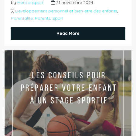
by
Horizonsport
21 novembre 2024
Développement personnel et bien-être des enfants
,
Parentalité
,
Parents
,
Sport
Read More