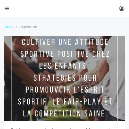
Home
Coopération