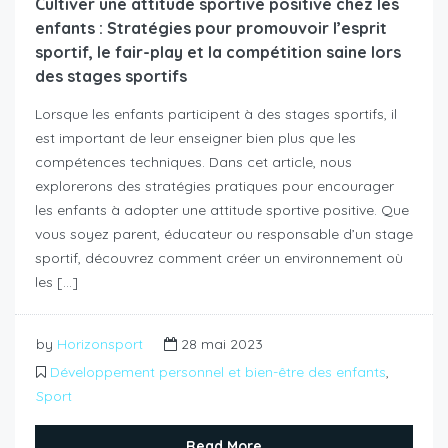
Cultiver une attitude sportive positive chez les
enfants : Stratégies pour promouvoir l’esprit
sportif, le fair-play et la compétition saine lors
des stages sportifs
Lorsque les enfants participent à des stages sportifs, il
est important de leur enseigner bien plus que les
compétences techniques. Dans cet article, nous
explorerons des stratégies pratiques pour encourager
les enfants à adopter une attitude sportive positive. Que
vous soyez parent, éducateur ou responsable d’un stage
sportif, découvrez comment créer un environnement où
les […]
by
Horizonsport
28 mai 2023
Développement personnel et bien-être des enfants
,
Sport
Read More