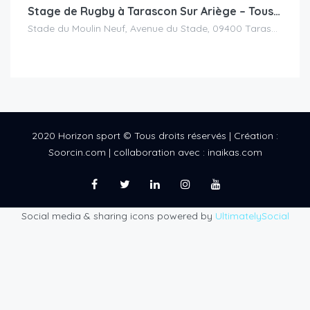
Stage de Rugby à Tarascon Sur Ariège – Toussaint 2025
Stade du Moulin Neuf, Avenue du Stade, 09400 Tarascon-sur-Ariège
2020 Horizon sport © Tous droits réservés | Création :
Soorcin.com | collaboration avec : inaikas.com
Social media & sharing icons powered by
UltimatelySocial