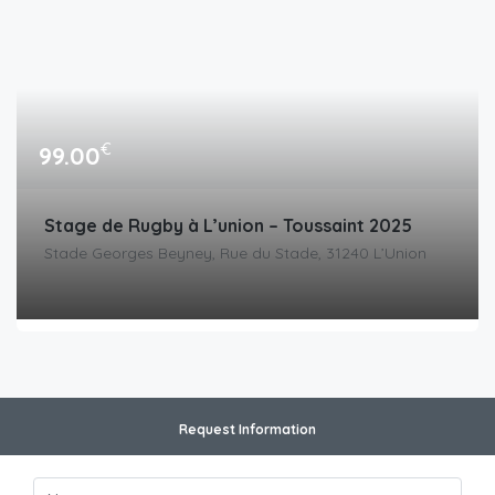
€
99.00
Stage de Rugby à L’union – Toussaint 2025
Stade Georges Beyney, Rue du Stade, 31240 L’Union
Request Information