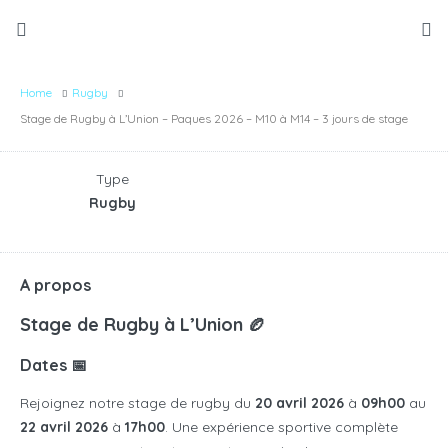
Home
Rugby
Stage de Rugby à L’Union – Paques 2026 – M10 à M14 – 3 jours de stage
Type
Rugby
A propos
Stage de Rugby à L’Union 🏉
Dates 📅
Rejoignez notre stage de rugby du
20 avril 2026
à
09h00
au
22 avril 2026
à
17h00
. Une expérience sportive complète