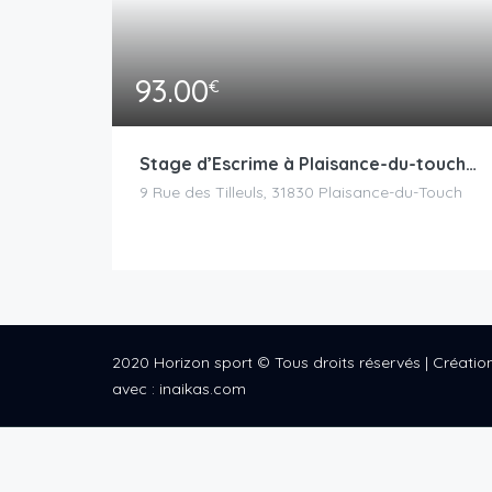
93.00
€
Stage d’Escrime à Plaisance-du-touch – Pâques 2025
9 Rue des Tilleuls, 31830 Plaisance-du-Touch
2020 Horizon sport © Tous droits réservés | Création
avec : inaikas.com