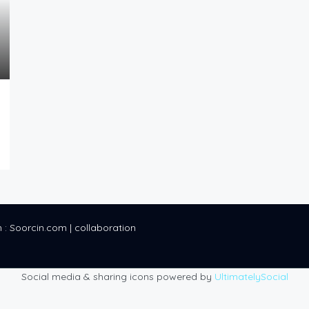
 : Soorcin.com | collaboration
Social media & sharing icons powered by
UltimatelySocial